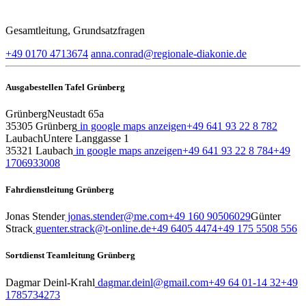
Gesamtleitung, Grundsatzfragen
+49 0170 4713674
anna.conrad​@regionale-diakonie.de
Ausgabestellen Tafel Grünberg
Grünberg
Neustadt 65a
35305 Grünberg
in google maps anzeigen
+49 641 93 22 8 782
Laubach
Untere Langgasse 1
35321 Laubach
in google maps anzeigen
+49 641 93 22 8 784
+49
1706933008
Fahrdienstleitung Grünberg
Jonas Stender
jonas.stender@me.com
+49 160 90506029
Günter
Strack
guenter.strack@t-online.de
+49 6405 4474
+49 175 5508 556
Sortdienst Teamleitung Grünberg
Dagmar Deinl-Krahl
dagmar.deinl@gmail.com
+49 64 01-14 32
+49
1785734273