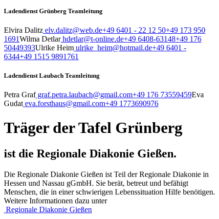
Ladendienst Grünberg Teamleitung
Elvira Dalitz
elv.dalitz@web.de
+49 6401 - 22 12 50
+49 173 950
1691
Wilma Detlar
hdetlar@t-online.de
+49 6408-63148
+49 176
50449393
Ulrike Heim
ulrike_heim@hotmail.de
+49 6401 -
6344
+49 1515 9891761
Ladendienst Laubach Teamleitung
Petra Graf
graf.petra.laubach@gmail.com
+49 176 73559459
Eva
Gudat
eva.forsthaus@gmail.com
+49 1773690976
Träger der Tafel Grünberg
ist die Regionale Diakonie Gießen.
Die Regionale Diakonie Gießen ist Teil der Regionale Diakonie in
Hessen und Nassau gGmbH. Sie berät, betreut und befähigt
Menschen, die in einer schwierigen Lebenssituation Hilfe benötigen.
Weitere Informationen dazu unter
Regionale Diakonie Gießen