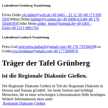
Ladendienst Grünberg Teamleitung
Elvira Dalitz
elv.dalitz@web.de
+49 6401 - 22 12 50
+49 173 950
1691
Wilma Detlar
hdetlar@t-online.de
+49 6408-63148
+49 176
50449393
Ulrike Heim
ulrike_heim@hotmail.de
+49 6401 -
6344
+49 1515 9891761
Ladendienst Laubach Teamleitung
Petra Graf
graf.petra.laubach@gmail.com
+49 176 73559459
Eva
Gudat
eva.forsthaus@gmail.com
+49 1773690976
Träger der Tafel Grünberg
ist die Regionale Diakonie Gießen.
Die Regionale Diakonie Gießen ist Teil der Regionale Diakonie in
Hessen und Nassau gGmbH. Sie berät, betreut und befähigt
Menschen, die in einer schwierigen Lebenssituation Hilfe benötigen.
Weitere Informationen dazu unter
Regionale Diakonie Gießen