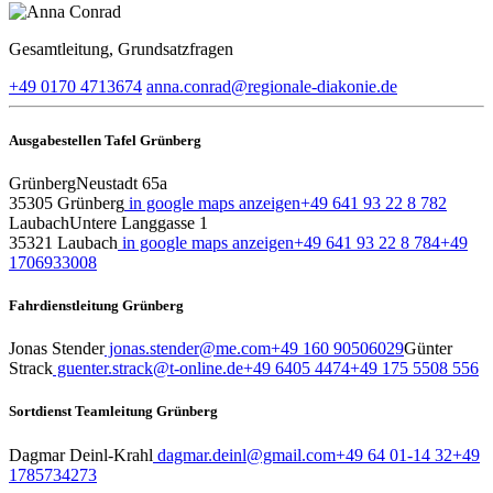
Gesamtleitung, Grundsatzfragen
+49 0170 4713674
anna.conrad​@regionale-diakonie.de
Ausgabestellen Tafel Grünberg
Grünberg
Neustadt 65a
35305 Grünberg
in google maps anzeigen
+49 641 93 22 8 782
Laubach
Untere Langgasse 1
35321 Laubach
in google maps anzeigen
+49 641 93 22 8 784
+49
1706933008
Fahrdienstleitung Grünberg
Jonas Stender
jonas.stender@me.com
+49 160 90506029
Günter
Strack
guenter.strack@t-online.de
+49 6405 4474
+49 175 5508 556
Sortdienst Teamleitung Grünberg
Dagmar Deinl-Krahl
dagmar.deinl@gmail.com
+49 64 01-14 32
+49
1785734273