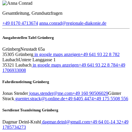
Gesamtleitung, Grundsatzfragen
+49 0170 4713674
anna.conrad​@regionale-diakonie.de
Ausgabestellen Tafel Grünberg
Grünberg
Neustadt 65a
35305 Grünberg
in google maps anzeigen
+49 641 93 22 8 782
Laubach
Untere Langgasse 1
35321 Laubach
in google maps anzeigen
+49 641 93 22 8 784
+49
1706933008
Fahrdienstleitung Grünberg
Jonas Stender
jonas.stender@me.com
+49 160 90506029
Günter
Strack
guenter.strack@t-online.de
+49 6405 4474
+49 175 5508 556
Sortdienst Teamleitung Grünberg
Dagmar Deinl-Krahl
dagmar.deinl@gmail.com
+49 64 01-14 32
+49
1785734273