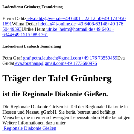
Ladendienst Grünberg Teamleitung
Elvira Dalitz
elv.dalitz@web.de
+49 6401 - 22 12 50
+49 173 950
1691
Wilma Detlar
hdetlar@t-online.de
+49 6408-63148
+49 176
50449393
Ulrike Heim
ulrike_heim@hotmail.de
+49 6401 -
6344
+49 1515 9891761
Ladendienst Laubach Teamleitung
Petra Graf
graf.petra.laubach@gmail.com
+49 176 73559459
Eva
Gudat
eva.forsthaus@gmail.com
+49 1773690976
Träger der Tafel Grünberg
ist die Regionale Diakonie Gießen.
Die Regionale Diakonie Gießen ist Teil der Regionale Diakonie in
Hessen und Nassau gGmbH. Sie berät, betreut und befähigt
Menschen, die in einer schwierigen Lebenssituation Hilfe benötigen.
Weitere Informationen dazu unter
Regionale Diakonie Gießen